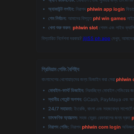
অ্যাপ ডাউনলোড:
মোবাইল গেমিং সুবিধার জন্য তাৎক্ষণি
অ্যাকাউন্ট লগইন:
নিরাপদ
phlwin app login
ফিচার
গেম নির্বাচন:
আমাদের বিস্তৃত
phl win games
লাইব
খেলা শুরু করুন:
phlwin slot
গেমস এবং লাইভ ক্যা
বিস্তারিত নির্দেশনা দরকার?
jljl55 ph app
দেখুন, আমাদের স
প্রিমিয়াম গেমিং বৈশিষ্ট্য
বাংলাদেশের খেলোয়াড়দের জন্য ডিজাইন করা সেরা
phlwin 
মোবাইল-ফার্স্ট ডিজাইন:
নিরবচ্ছিন্ন মোবাইল গেমিংয়ের 
স্থানীয় পেমেন্ট অপশন:
GCash, PayMaya এবং অন্যান্য 
24/7 সহায়তা:
ইংরেজি, বাংলা এবং সহজবোধ্য সাপোর্টে কা
তাৎক্ষণিক অ্যাক্সেস:
সহজ ফ্রেন্ড রেফারালের জন্য দ্রুত
p
নিরাপদ গেমিং:
নিরাপদ
phlwin com login
অভিজ্ঞত