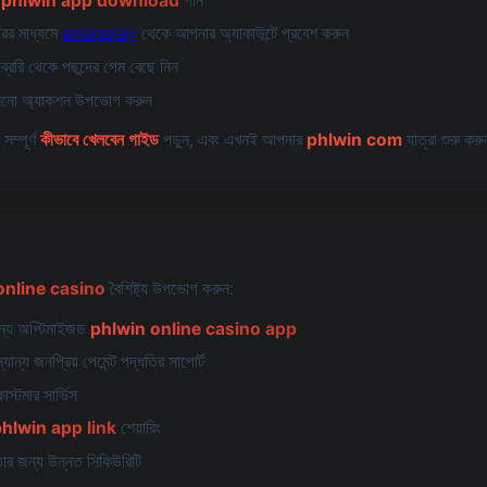
ক
phlwin app download
পান
ের মাধ্যমে
orionplay
থেকে আপনার অ্যাকাউন্টে প্রবেশ করুন
্রেরি থেকে পছন্দের গেম বেছে নিন
সিনো অ্যাকশন উপভোগ করুন
ম্পূর্ণ
কীভাবে খেলবেন গাইড
পড়ুন, এবং এখনই আপনার
phlwin com
যাত্রা শুরু করু
online casino
বৈশিষ্ট্য উপভোগ করুন:
জন্য অপ্টিমাইজড
phlwin online casino app
জনপ্রিয় পেমেন্ট পদ্ধতির সাপোর্ট
স্টমার সার্ভিস
hlwin app link
শেয়ারিং
ার জন্য উন্নত সিকিউরিটি