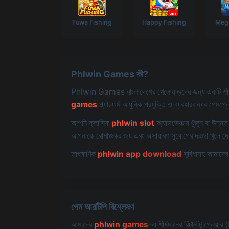
Fuwa Fishing
Happy Fishing
Mega
Phlwin Games কী?
Phlwin Games বাংলাদেশের খেলোয়াড়দের জন্য একটি শীর্ষস
games
প্ল্যাটফর্ম আধুনিক প্রযুক্তি ও ব্যবহারবান্ধব গেমপ
আপনি ক্লাসিক
phlwin slot
অ্যাডভেঞ্চার খুঁজুন বা উন্
আপনাকে রোমাঞ্চকর জয় এবং অসাধারণ সুযোগের দরজা খুলে দে
তাৎক্ষণিক
phlwin app download
সুবিধাসহ আমাদে
গেম আরটিপি বিশ্লেষণ
আমাদের
phlwin games
-এ শীর্ষমানের রিটার্ন টু প্লেয়