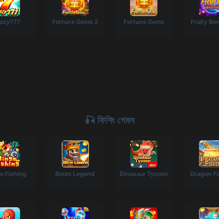
azy777
Fortune Gems 2
Fortune Gems
Fruity Bo
🎣 ফিশিং গেমস
o Fishing
Boom Legend
Dinosaur Tycoon
Dragon Fi