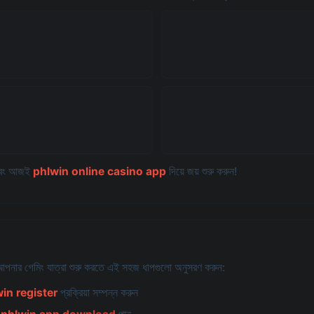
 এবং আজই
phlwin online casino app
দিয়ে জয় শুরু করুন!
আপনার গেমিং যাত্রা শুরু করতে এই সহজ ধাপগুলো অনুসরণ করুন:
in register
প্রক্রিয়া সম্পন্ন করুন